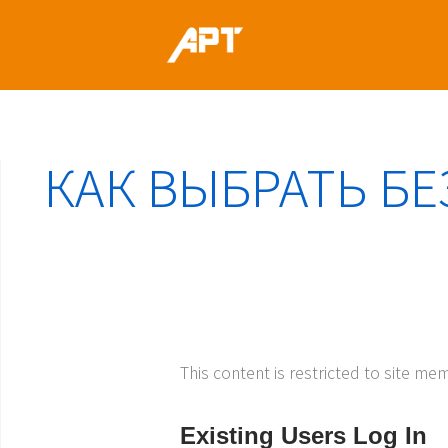
КАК ВЫБРАТЬ Б
This content is restricted to site me
Existing Users Log In