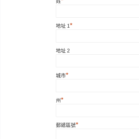
*
姓
*
地址 1
地址 2
*
城市
*
州
*
郵遞區號