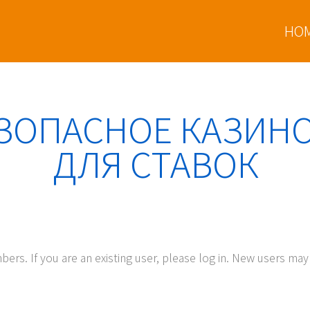
HO
ЕЗОПАСНОЕ КАЗИНО
ДЛЯ СТАВОК
mbers. If you are an existing user, please log in. New users may