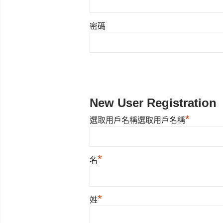
密碼
New User Registration
*
選取用戶名稱選取用戶名稱
*
名
*
姓