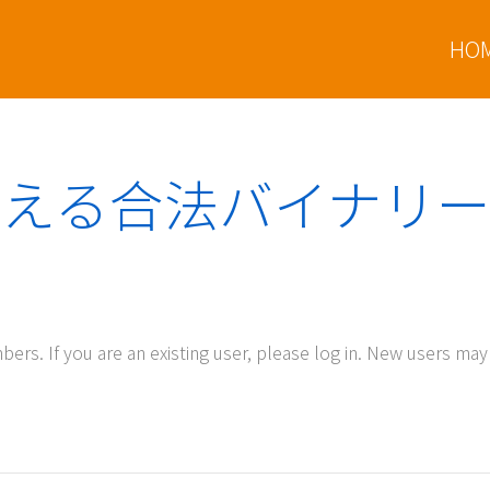
HO
える合法バイナリ
mbers. If you are an existing user, please log in. New users may