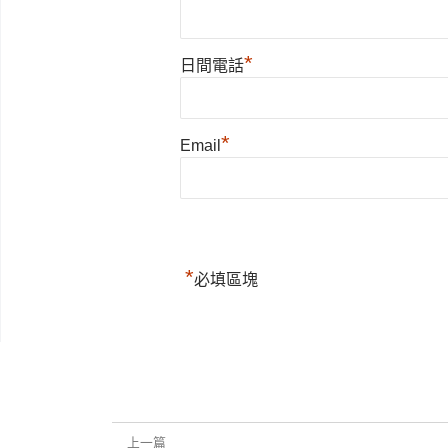
*
日間電話
*
Email
*
必填區塊
上一篇