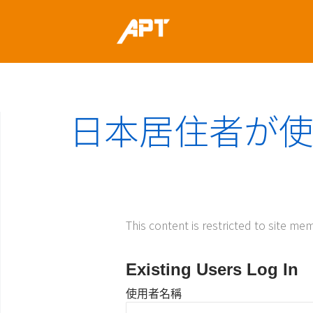
日本居住者が使
This content is restricted to site me
Existing Users Log In
使用者名稱