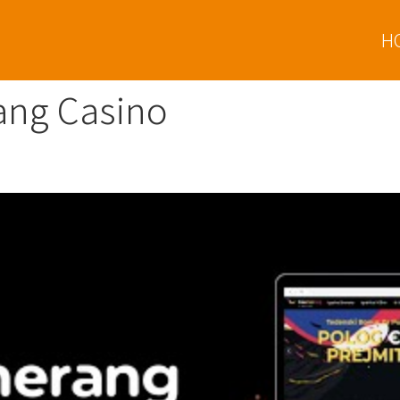
H
ng Casino
Test: 500 Bonus, Top Slots un