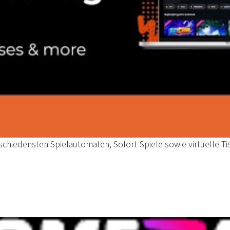
schiedensten Spielautomaten, Sofort-Spiele sowie virtuelle Ti
 Guide For Norske Spillere