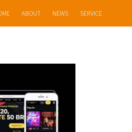
OME
ABOUT
NEWS
SERVICE
d Live Casino