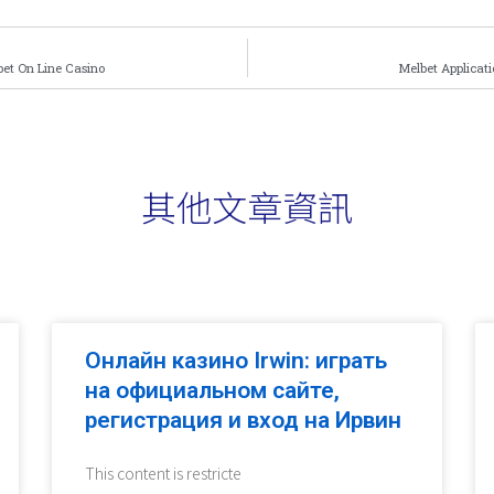
bet On Line Casino
Melbet Applicat
其他文章資訊
Онлайн казино Irwin: играть
на официальном сайте,
регистрация и вход на Ирвин
This content is restricte