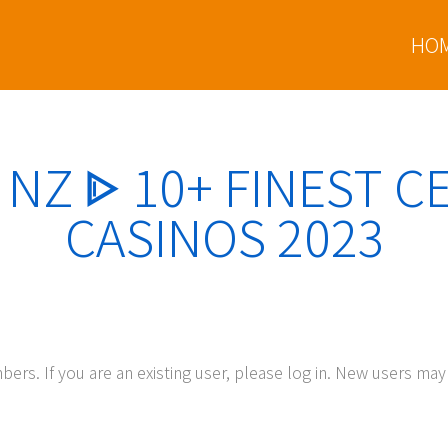
HO
 NZ ᐈ 10+ FINEST C
CASINOS 2023
mbers. If you are an existing user, please log in. New users may