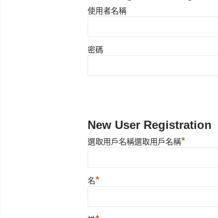
使用者名稱
密碼
New User Registration
*
選取用戶名稱選取用戶名稱
*
名