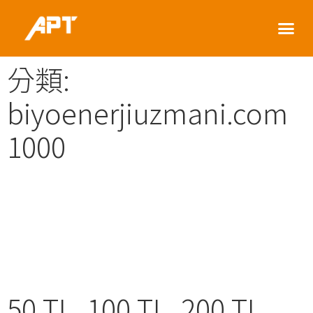
分類:
biyoenerjiuzmani.com
1000
En Güncel Deneme
Bonuslarıyla Risksiz Kazanç
Sağlayın50 tl deneme bonusu
veren
50 TL, 100 TL, 200 TL