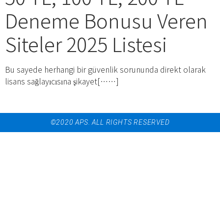
Deneme Bonusu Veren
Siteler 2025 Listesi
Bu sayede herhangi bir güvenlik sorununda direkt olarak
lisans sağlayıcısına şikayet[……]
Read more
©2020 APS. ALL RIGHTS RESERVED