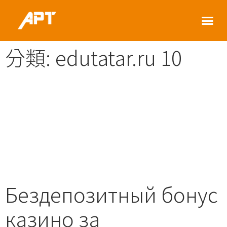
分類:
edutatar.ru 10
Самые Свежие Фриспины
2025 Лучшие Бонусы
Онлайн-
Казинобездепозитные
фриспины в казино
Бездепозитный бонус
казино за