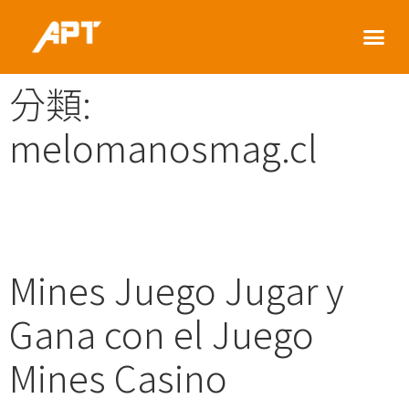
分類:
melomanosmag.cl
Estrategias y Consejos para
Jugar en el Casino Mines 23
Mines Juego Jugar y
Gana con el Juego
Mines Casino