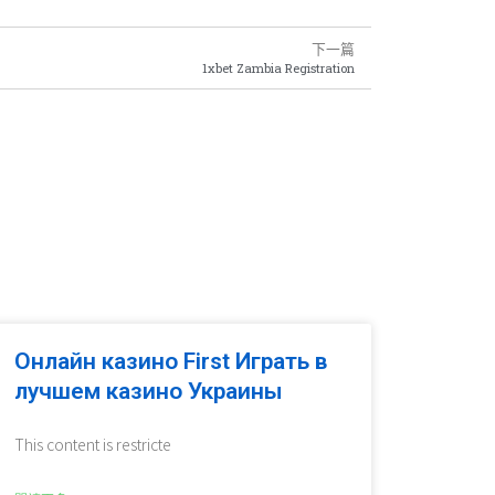
下一篇
1xbet Zambia Registration
Онлайн казино First Играть в
лучшем казино Украины
This content is restricte