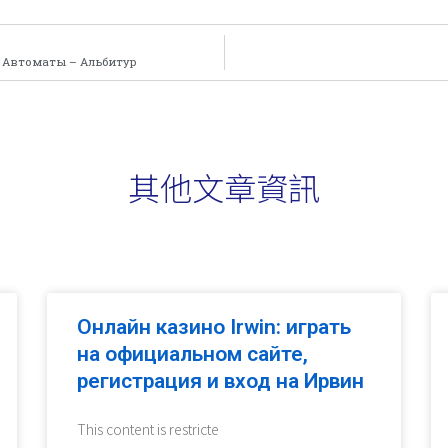
е Автоматы – Альбитур
其他文章資訊
Онлайн казино Irwin: играть
на официальном сайте,
регистрация и вход на Ирвин
This content is restricte