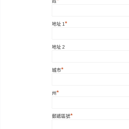
*
姓
*
地址 1
地址 2
*
城市
*
州
*
郵遞區號