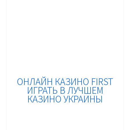
ОНЛАЙН КАЗИНО FIRST
ИГРАТЬ В ЛУЧШЕМ
КАЗИНО УКРАИНЫ