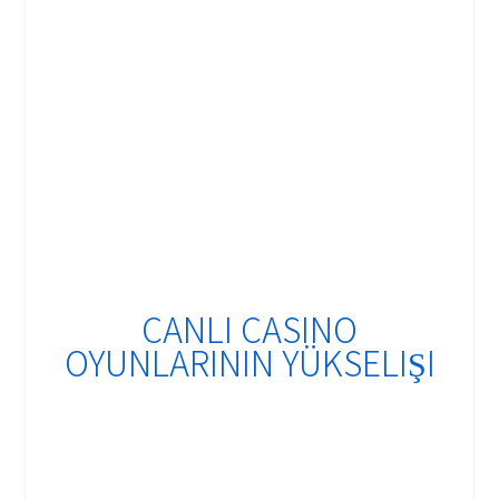
CANLI CASINO
OYUNLARININ YÜKSELIŞI