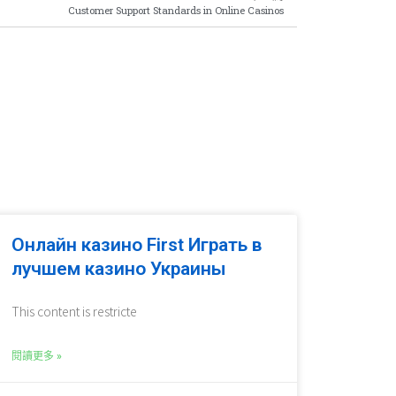
Customer Support Standards in Online Casinos
Онлайн казино First Играть в
лучшем казино Украины
This content is restricte
閱讀更多 »