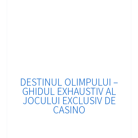
DESTINUL OLIMPULUI –
GHIDUL EXHAUSTIV AL
JOCULUI EXCLUSIV DE
CASINO