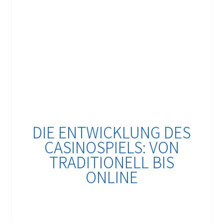
DIE ENTWICKLUNG DES
CASINOSPIELS: VON
TRADITIONELL BIS
ONLINE