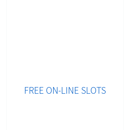
FREE ON-LINE SLOTS