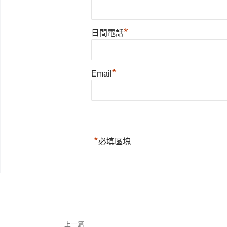
*
日間電話
*
Email
*
必填區塊
上一篇