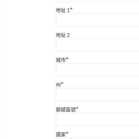
*
地址 1
地址 2
*
城市
*
州
*
郵遞區號
*
國家