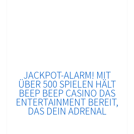
JACKPOT-ALARM! MIT
ÜBER 500 SPIELEN HÄLT
BEEP BEEP CASINO DAS
ENTERTAINMENT BEREIT,
DAS DEIN ADRENAL