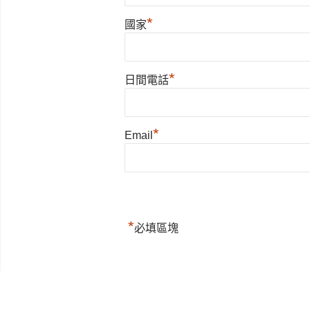
*
國家
*
日間電話
*
Email
*
必填區塊