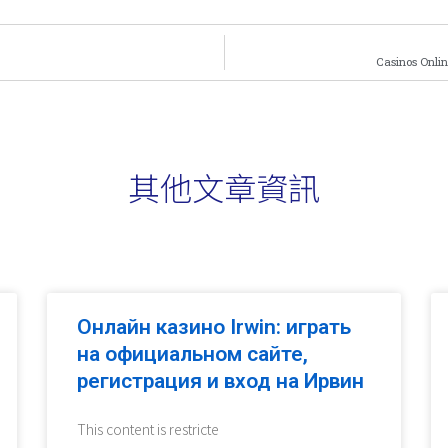
Casinos Onli
其他文章資訊
Онлайн казино Irwin: играть
на официальном сайте,
регистрация и вход на Ирвин
This content is restricte