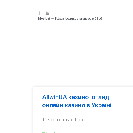
上一篇
Mostbet w Polsce bonusy i promocje.3916
AllwinUA казино ️ огляд
онлайн казино в Україні
This content is restricte