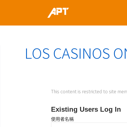
LOS CASINOS O
This content is restricted to site me
Existing Users Log In
使用者名稱