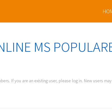
HO
NLINE MS POPULARE
mbers. If you are an existing user, please log in. New users may