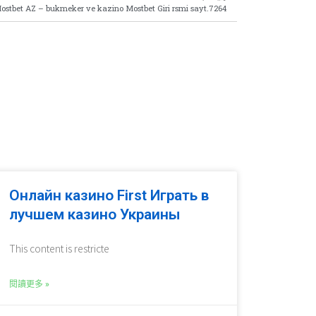
ostbet AZ – bukmeker ve kazino Mostbet Giri rsmi sayt.7264
Онлайн казино First Играть в
лучшем казино Украины
This content is restricte
閱讀更多 »