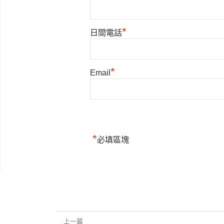
*
日間電話
*
Email
*
必填區塊
上一篇