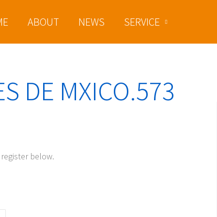
ME
ABOUT
NEWS
SERVICE
S DE MXICO.573
 register below.