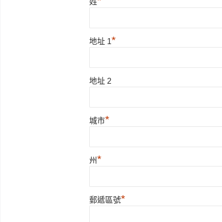
*
姓
*
地址 1
地址 2
*
城市
*
州
*
郵遞區號