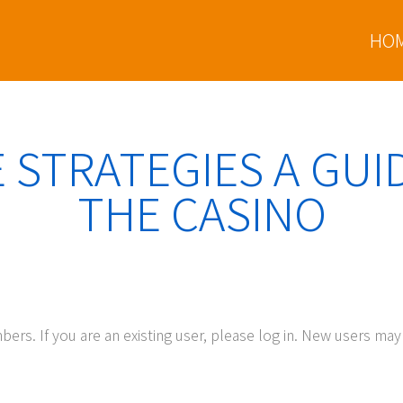
HO
STRATEGIES A GUI
THE CASINO
mbers. If you are an existing user, please log in. New users may