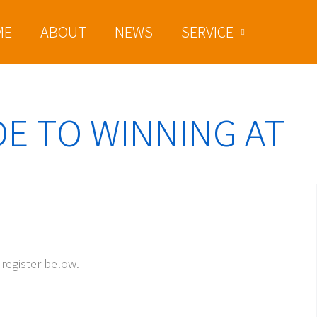
ME
ABOUT
NEWS
SERVICE
DE TO WINNING AT
 register below.