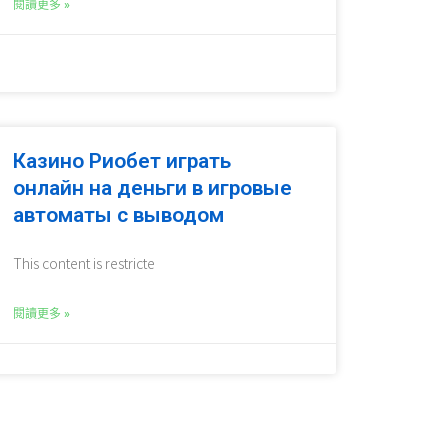
閱讀更多 »
Казино Риобет играть
онлайн на деньги в игровые
автоматы с выводом
This content is restricte
閱讀更多 »