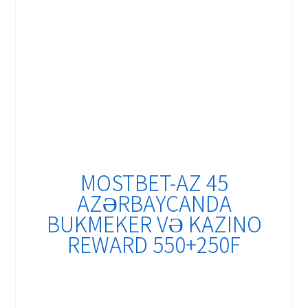
MOSTBET-AZ 45
AZƏRBAYCANDA
BUKMEKER VƏ KAZINO
REWARD 550+250F