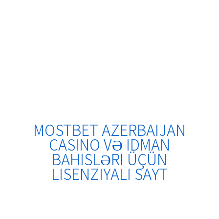
MOSTBET AZERBAIJAN
CASINO VƏ IDMAN
BAHISLƏRI ÜÇÜN
LISENZIYALI SAYT