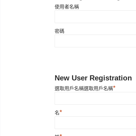
使用者名稱
密碼
New User Registration
*
選取用戶名稱選取用戶名稱
*
名