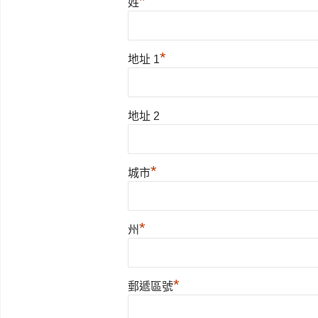
*
姓
*
地址 1
地址 2
*
城市
*
州
*
郵遞區號