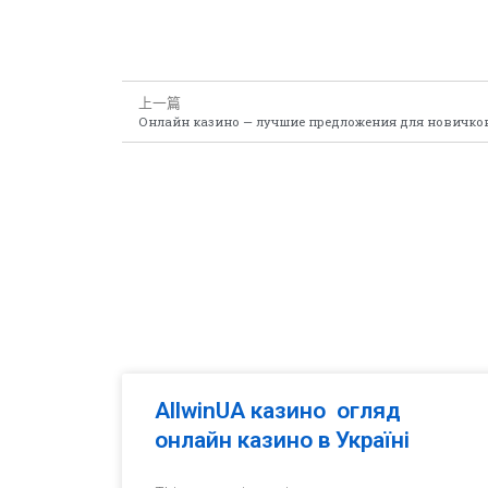
上一篇
AllwinUA казино ️ огляд
онлайн казино в Україні