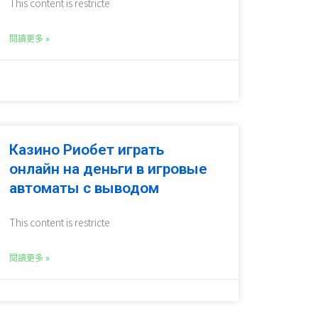
This content is restricte
閱讀更多 »
Казино Риобет играть
онлайн на деньги в игровые
автоматы с выводом
This content is restricte
閱讀更多 »