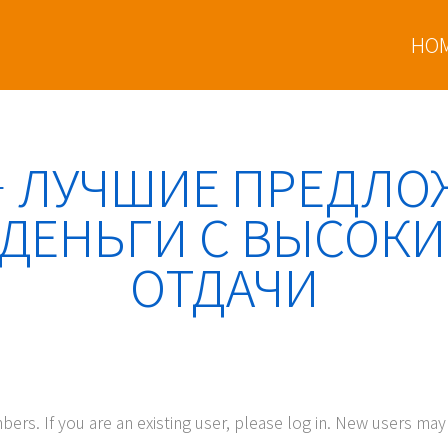
HO
 — ЛУЧШИЕ ПРЕДЛО
 ДЕНЬГИ С ВЫСОК
ОТДАЧИ
mbers. If you are an existing user, please log in. New users may