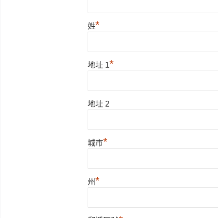
*
姓
*
地址 1
地址 2
*
城市
*
州