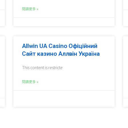
閱讀更多 »
Allwin UA Casino Офіційний
Сайт казино Аллвін Україна
This content is restricte
閱讀更多 »