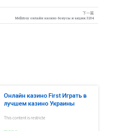
下一篇
Mellstroy онлайн казино бонусы и акции.3204
Онлайн казино First Играть в
лучшем казино Украины
This content is restricte