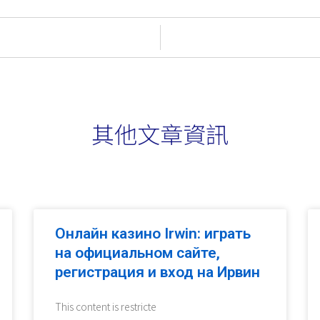
其他文章資訊
Онлайн казино Irwin: играть
на официальном сайте,
регистрация и вход на Ирвин
This content is restricte