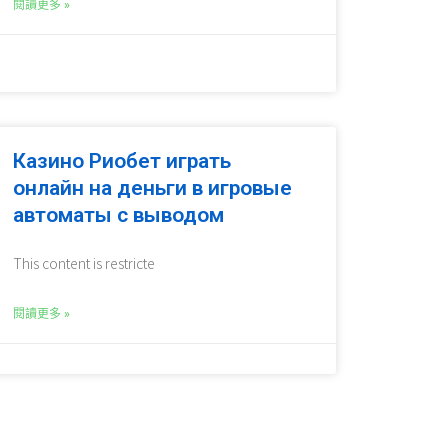
閱讀更多 »
Казино Риобет играть
онлайн на деньги в игровые
автоматы с выводом
This content is restricte
閱讀更多 »