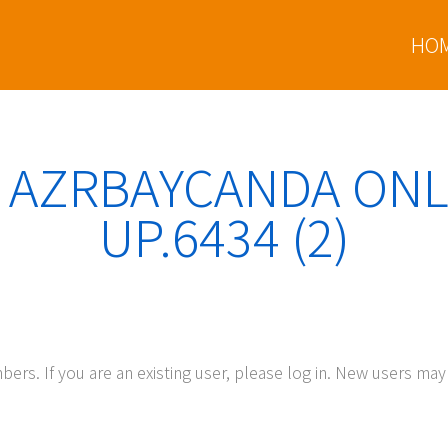
HO
– AZRBAYCANDA ONL
UP.6434 (2)
mbers. If you are an existing user, please log in. New users may