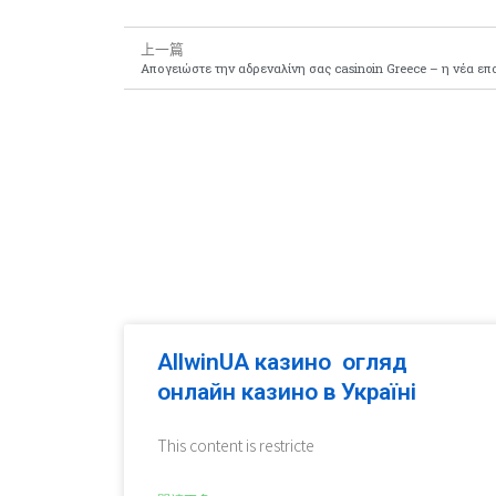
上一篇
Απογειώστε την αδρεναλίνη σας casinoin Greece – η νέα επο
AllwinUA казино ️ огляд
онлайн казино в Україні
This content is restricte