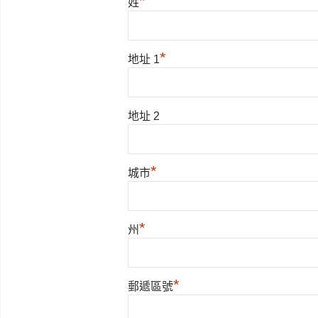
*
姓
*
地址 1
地址 2
*
城市
*
州
*
郵遞區號