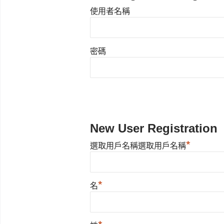
使用者名稱
密碼
New User Registration
*
選取用戶名稱選取用戶名稱
*
名