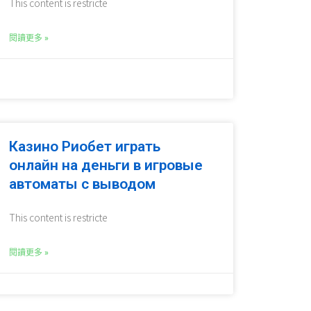
This content is restricte
閱讀更多 »
Казино Риобет играть
онлайн на деньги в игровые
автоматы с выводом
This content is restricte
閱讀更多 »