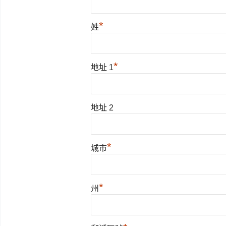
*
姓
*
地址 1
地址 2
*
城市
*
州