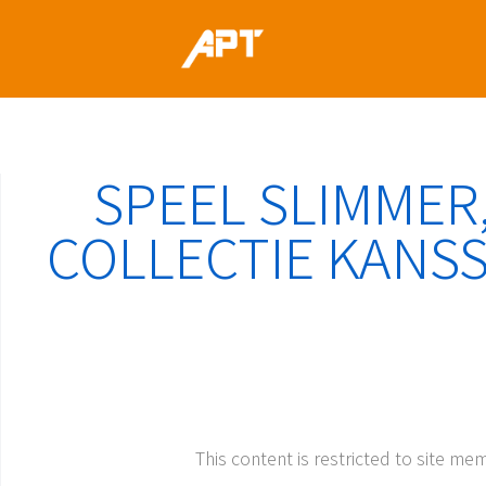
SPEEL SLIMMER
COLLECTIE KANSS
This content is restricted to site me