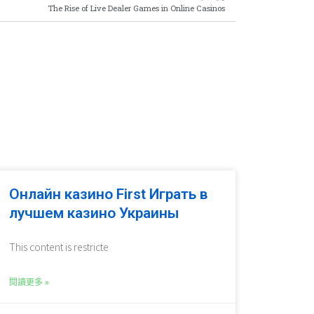
The Rise of Live Dealer Games in Online Casinos
Онлайн казино First Играть в
лучшем казино Украины
This content is restricte
閱讀更多 »