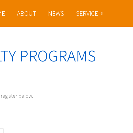
ME
ABOUT
NEWS
SERVICE
LTY PROGRAMS
 register below.