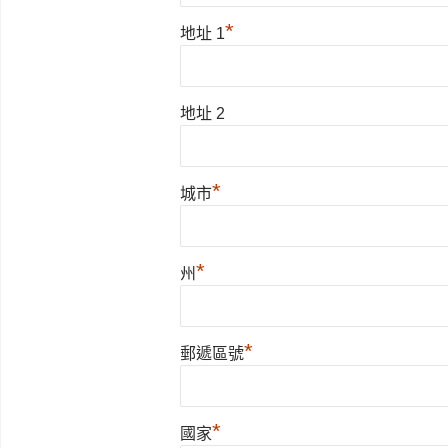
*
地址 1
地址 2
*
城市
*
州
*
郵遞區號
*
國家