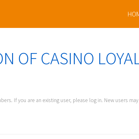
HO
ON OF CASINO LOYA
mbers. If you are an existing user, please log in. New users may