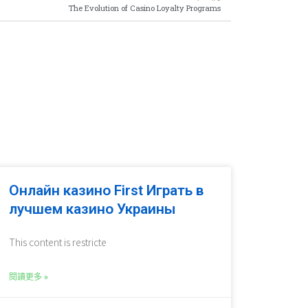
The Evolution of Casino Loyalty Programs
Онлайн казино First Играть в
лучшем казино Украины
This content is restricte
閱讀更多 »