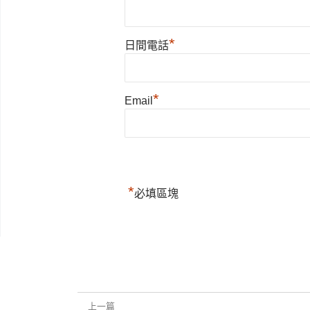
*
日間電話
*
Email
*
必填區塊
上一篇