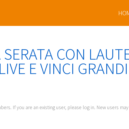
HO
 SERATA CON LAUTE
LIVE E VINCI GRAND
mbers. If you are an existing user, please log in. New users may