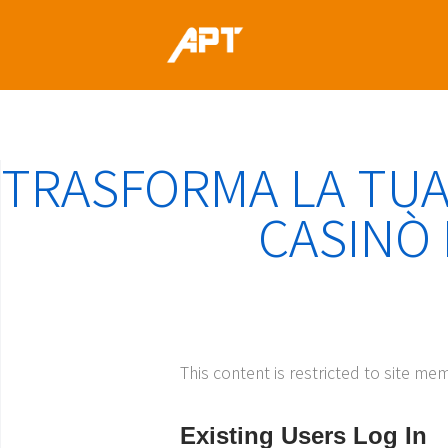
TRASFORMA LA TUA
CASINÒ 
This content is restricted to site me
Existing Users Log In