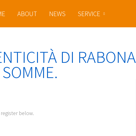
ME
ABOUT
NEWS
SERVICE
NTICITÀ DI RABONA
I SOMME.
 register below.