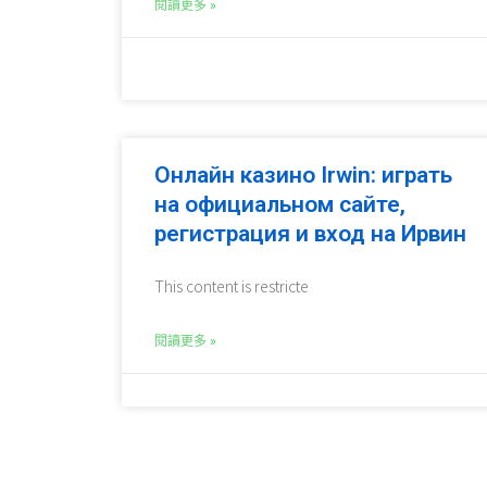
閱讀更多 »
Онлайн казино Irwin: играть
на официальном сайте,
регистрация и вход на Ирвин
This content is restricte
閱讀更多 »