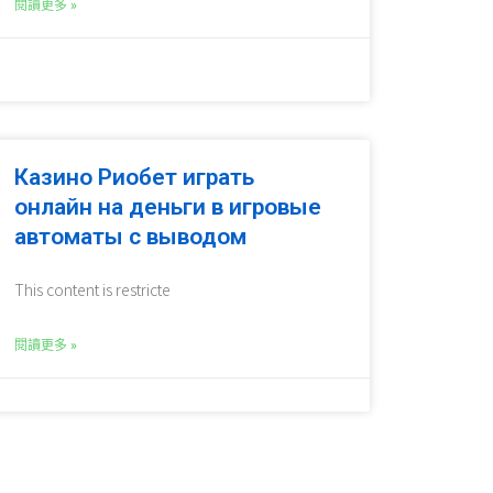
閱讀更多 »
Казино Риобет играть
онлайн на деньги в игровые
автоматы с выводом
This content is restricte
閱讀更多 »