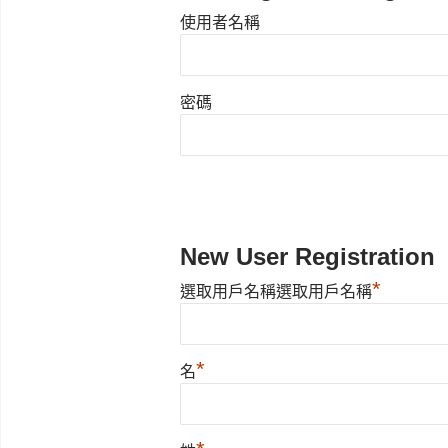
使用者名稱
密碼
New User Registration
*
選取用戶名稱選取用戶名稱
*
名