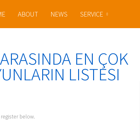
ME
ABOUT
NEWS
SERVICE
 ARASINDA EN ÇOK
UNLARIN LISTESI
 register below.