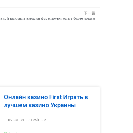
下一篇
какой причине эмоции формируют опыт более ярким
Онлайн казино First Играть в
лучшем казино Украины
This content is restricte