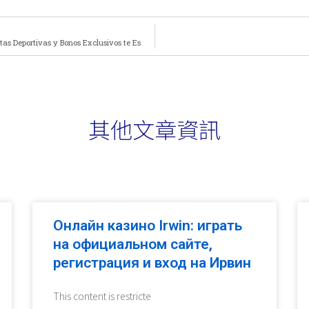
tas Deportivas y Bonos Exclusivos te Es
其他文章資訊
Онлайн казино Irwin: играть
на официальном сайте,
регистрация и вход на Ирвин
This content is restricte