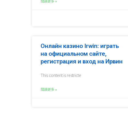
閱讀更多 »
Онлайн казино Irwin: играть
на официальном сайте,
регистрация и вход на Ирвин
This content is restricte
閱讀更多 »