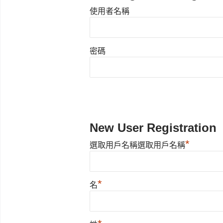
使用者名稱
密碼
New User Registration
*
選取用戶名稱選取用戶名稱
*
名