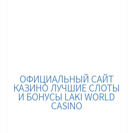
ОФИЦИАЛЬНЫЙ САЙТ
КАЗИНО ЛУЧШИЕ СЛОТЫ
И БОНУСЫ LAKI WORLD
CASINO