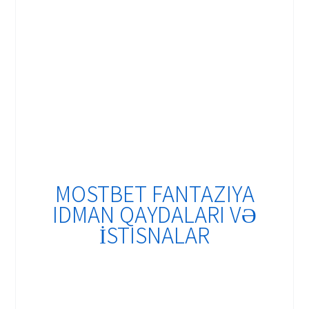
MOSTBET FANTAZIYA
IDMAN QAYDALARI VƏ
İSTISNALAR